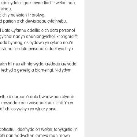
eu defnyddio i gael mynediad i'r wefan hon.
aethau.
a'ch ymatebion i'r arolwg.
 partïon a'ch dewisiadau cyfathrebu.
 Data Cyfannu ddeillio o'ch data personol
rchol nac yn anuniongyrchol. Er enghraifft,
. Fodd bynnag, os byddwn yn cyfuno neu'n
 cyfunol fel data personol a ddefnyddir yn
ch hil neu ethnigrwydd, credoau crefyddol
iechyd a genetig a biometrig). Nid ydym
 methu â darparu'r data hwnnw pan ofynnir
aru nwyddau neu wasanaethau i chi). Yn yr
 chi os yw hyn yn wir ar y pryd.
estru i ddefnyddio'r Wefan, tanysgrifio i'n
daeth pan fyddwch yn cymryd rhan mewn