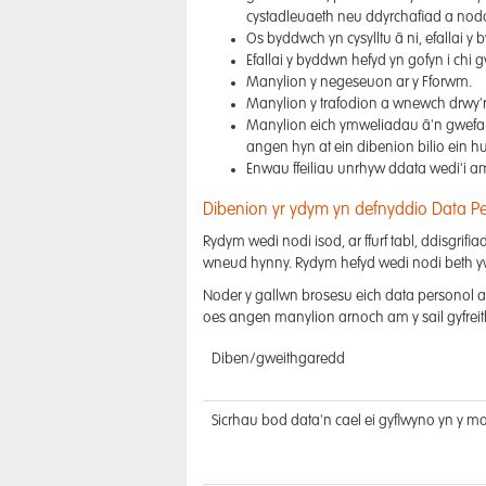
cystadleuaeth neu ddyrchafiad a nod
Os byddwch yn cysylltu â ni, efallai 
Efallai y byddwn hefyd yn gofyn i chi
Manylion y negeseuon ar y Fforwm.
Manylion y trafodion a wnewch drwy'r
Manylion eich ymweliadau â'n gwefanna
angen hyn at ein dibenion bilio ein h
Enwau ffeiliau unrhyw ddata wedi'i a
Dibenion yr ydym yn defnyddio Data Pe
Rydym wedi nodi isod, ar ffurf tabl, ddisgrifi
wneud hynny. Rydym hefyd wedi nodi beth yw 
Noder y gallwn brosesu eich data personol am
oes angen manylion arnoch am y sail gyfreith
Diben/gweithgaredd
Sicrhau bod data'n cael ei gyflwyno yn y modd