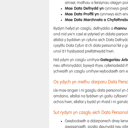
amser, mathau a fersiynau ategyn porw
Mae Data Defnydd yn
cynnwys gwybo
Mae Data Proffil yn
cynnwys eich enw 
Mae Data Marchnata a Chyfathreb
Rydym hefyd yn casglu, defnyddio a
rhannu 
ond nid yw'n cael ei ystyried yn ddata perso
efallai y byddwn yn cyfuno eich Data Defny
cysylltu Data Cyfun â'ch data personol fel y
unol â'r hysbysiad preifatrwydd hwn.
Nid ydym yn casglu unrhyw
Gategorïau Arb
neu athronyddol, bywyd rhyw, cyfeiriadedd r
ychwaith yn casglu unrhyw wybodaeth am eu
Os ydych yn methu darparu Data Pers
Lle mae angen i ni gasglu data personol yn 
amdano, efallai na fyddwn yn gallu cyflawni'
achos hwn, efallai y bydd yn rhaid i ni gan
Sut rydym yn casglu eich Data Persono
Gwybodaeth a ddarparwch drwy lenwi ff
gwasanaeth, postio deunydd neu ofy