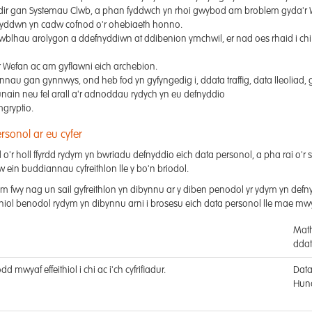
dir gan Systemau Clwb, a phan fyddwch yn rhoi gwybod am broblem gyda'r 
y byddwn yn cadw cofnod o'r ohebiaeth honno.
 gwblhau arolygon a ddefnyddiwn at ddibenion ymchwil, er nad oes rhaid i chi
 Wefan ac am gyflawni eich archebion.
u gan gynnwys, ond heb fod yn gyfyngedig i, ddata traffig, data lleoliad, g
unain neu fel arall a'r adnoddau rydych yn eu defnyddio
mgryptio.
rsonol ar eu cyfer
ad o'r holl ffyrdd rydym yn bwriadu defnyddio eich data personol, a pha rai o'r s
ein buddiannau cyfreithlon lle y bo'n briodol.
 fwy nag un sail gyfreithlon yn dibynnu ar y diben penodol yr ydym yn defnydd
iol benodol rydym yn dibynnu arni i brosesu eich data personol lle mae mwy n
Mat
dda
 mwyaf effeithiol i chi ac i'ch cyfrifiadur.
Dat
Hun