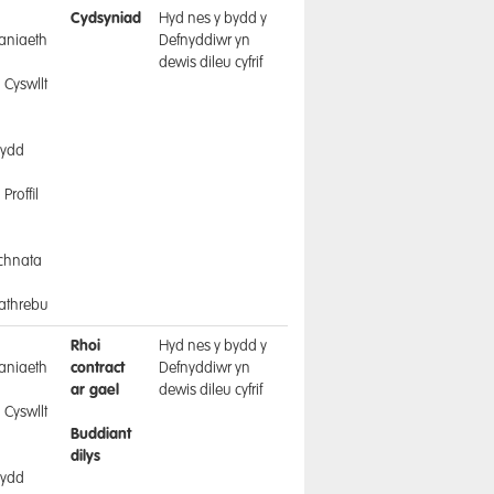
a
Cydsyniad
Hyd nes y bydd y
aniaeth
Defnyddiwr yn
dewis dileu cyfrif
 Cyswllt
a
nydd
Proffil
a
chnata
athrebu
a
Rhoi
Hyd nes y bydd y
aniaeth
contract
Defnyddiwr yn
ar gael
dewis dileu cyfrif
 Cyswllt
Buddiant
a
dilys
nydd