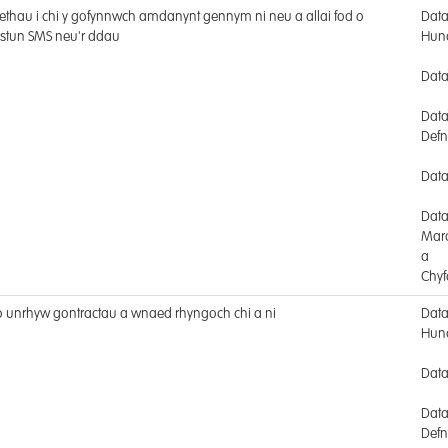
thau i chi y gofynnwch amdanynt gennym ni neu a allai fod o
Dat
estun SMS neu'r ddau
Hun
Data
Dat
Def
Data 
Dat
Mar
a
Chyf
 o unrhyw gontractau a wnaed rhyngoch chi a ni
Dat
Hun
Data
Dat
Def