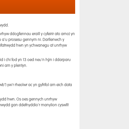
rwydd.
nrhyw ddogfennau eraill y cyfeirir ato arno) yn
lu a'u prosesu gennym ni. Darllenwch y
 preifatrwydd hwn yn ychwanegu at unrhyw
id i chi fod yn 13 oed neu'n hŷn i ddarparu
eni am y plentyn.
b") yw'r rheolwr ac yn gyfrifol am eich data
rwydd hwn. Os oes gennych unrhyw
 Lywydd gan ddefnyddio'r manylion cyswllt