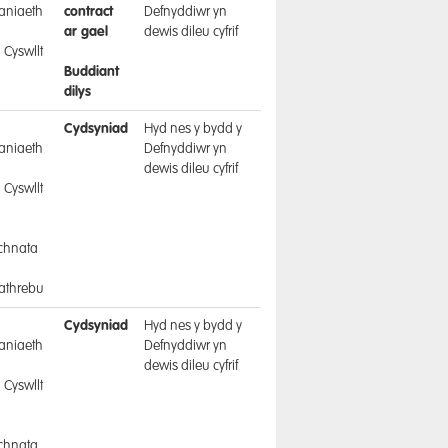
aniaeth
contract
Defnyddiwr yn
ar gael
dewis dileu cyfrif
 Cyswllt
Buddiant
dilys
a
Cydsyniad
Hyd nes y bydd y
aniaeth
Defnyddiwr yn
dewis dileu cyfrif
 Cyswllt
a
chnata
athrebu
a
Cydsyniad
Hyd nes y bydd y
aniaeth
Defnyddiwr yn
dewis dileu cyfrif
 Cyswllt
a
chnata