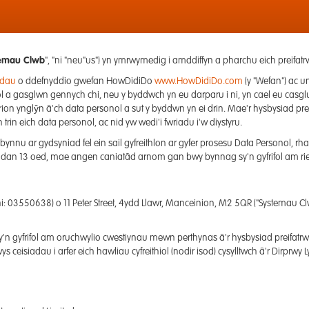
stemau Clwb
", "ni "neu"us") yn ymrwymedig i amddiffyn a pharchu eich preifat
odau
o ddefnyddio gwefan HowDidiDo
www.HowDidiDo.com
(y "Wefan") ac u
l a gasglwn gennych chi, neu y byddwch yn eu darparu i ni, yn cael eu casg
ferion ynglŷn â'ch data personol a sut y byddwn yn ei drin. Mae'r hysbysiad
trin eich data personol, ac nid yw wedi'i fwriadu i'w diystyru.
ynnu ar gydsyniad fel ein sail gyfreithlon ar gyfer prosesu Data Personol, rha
lant dan 13 oed, mae angen caniatâd arnom gan bwy bynnag sy'n gyfrifol am ri
i: 03550638) o 11 Peter Street, 4ydd Llawr, Manceinion, M2 5QR ("Systemau Clw
n gyfrifol am oruchwylio cwestiynau mewn perthynas â'r hysbysiad preifat
eisiadau i arfer eich hawliau cyfreithiol (nodir isod) cysylltwch â'r Dirprwy