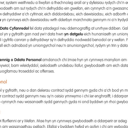
r, system weithredu a llwyfan a thechnoleg arall ar y dyfeisiau rydych chi'n 
daeth am sut rydych chi'n defnyddio ein gwefan, ein cynnyrch a'n gwasan
defnyddiwr a'ch cyfrinair, eich diddordebau, eich dewisiadau, eich adborth 
u
yn cynnwys eich dewisiadau wrth dderbyn marchnata gennym ni a'n trydydd
Data Cyfanredol
fel data ystadegol neu ddemograffig at unrhyw ddiben. Gall
nol yn y gyfraith gan nad yw'r data hwn
yn datgelu
eich hunaniaeth yn uniongy
dd i gyfrifo canran y defnyddwyr sy'n defnyddio nodwedd benodol ar y wefan
 gall eich adnabod yn uniongyrchol neu'n anuniongyrchol, rydym yn trin y data
ennig o Ddata Personol
amdanoch chi (mae hyn yn cynnwys manylion am ei
hywiol, barn wleidyddol, aelodaeth undebau llafur, gwybodaeth am eich data 
ogfarnau troseddol ac offenses.
onol
ôl y gyfraith, neu o dan delerau contract sydd gennym gyda chi a'ch bod yn
r contract sydd gennym neu sy'n ceisio ymrwymo i chi (er enghraifft, i ddarp
slo cynnyrch neu wasanaeth sydd gennych gyda ni ond byddwn yn rhoi gwybod i
l
urflenni ar y Wefan. Mae hyn yn cynnwys gwybodaeth a ddarperir ar adeg cofr
n am wasanaethau pellach. Efallai y byddwn hefyd yn gofyn i chi am wybo