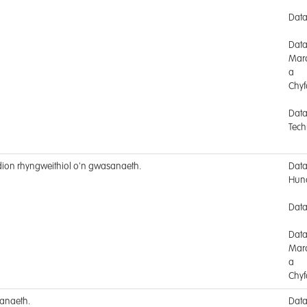
Data 
Dat
Mar
a
Chyf
Dat
Tech
ion rhyngweithiol o'n gwasanaeth.
Dat
Hun
Data
Dat
Mar
a
Chyf
anaeth.
Dat