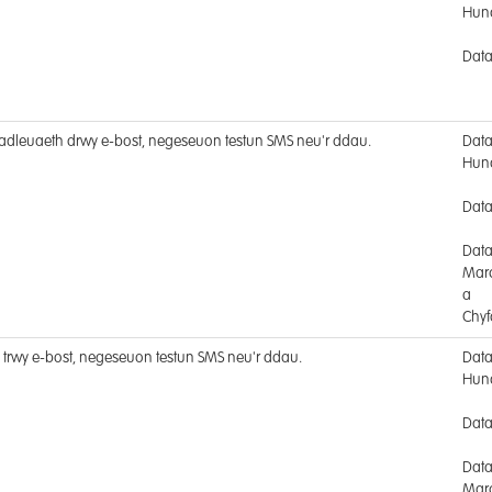
Hun
Data
stadleuaeth drwy e-bost, negeseuon testun SMS neu'r ddau.
Dat
Hun
Data
Dat
Mar
a
Chyf
 trwy e-bost, negeseuon testun SMS neu'r ddau.
Dat
Hun
Data
Dat
Mar