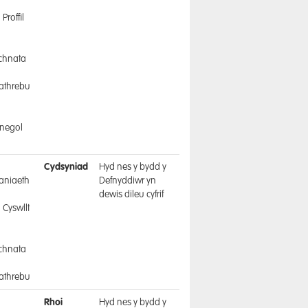
Proffil
a
chnata
athrebu
a
negol
a
Cydsyniad
Hyd nes y bydd y
aniaeth
Defnyddiwr yn
dewis dileu cyfrif
 Cyswllt
a
chnata
athrebu
a
Rhoi
Hyd nes y bydd y