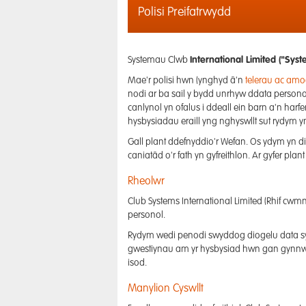
Polisi Preifatrwydd
Systemau Clwb
International Limited ("Sy
Mae'r polisi hwn (ynghyd â'n
telerau ac am
nodi ar ba sail y bydd unrhyw ddata persono
canlynol yn ofalus i ddeall ein barn a'n har
hysbysiadau eraill yng nghyswllt sut rydym yn 
Gall plant ddefnyddio'r Wefan. Os ydym yn dib
caniatâd o'r fath yn gyfreithlon. Ar gyfer p
Rheolwr
Club Systems International Limited (Rhif cwmn
personol.
Rydym wedi penodi swyddog diogelu data sy'
gwestiynau am yr hysbysiad hwn gan gynnwys c
isod.
Manylion Cyswllt