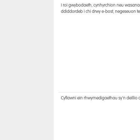
I roi gwybodaeth, cynhyrchion neu wasanae
ddiddordeb i chi drwy e-bost, negeseuon t
Cyflawni ein rhwymedigaethau sy'n deillio