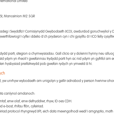
nternational Limited
er St, Manceinion M2 5QR
deg i Swyddfa'r Comisiynydd Gwybodaeth (ICO), awdurdod goruchwyliol y DU
fawrogi'r cyfle i ddelio â'ch pryderon cyn i chi gysylltu â'r ICO felly cysylltwc
ydd parti, ategion a chymwysiadau. Gall clicio ar y dolenni hynny neu alluog
d ydym yn rheoli'r gwefannau trydydd parti hyn ac nid ydym yn gyfrifol am 
len hysbysiad preifatrwydd pob gwefan rydych yn ymweld â hi.
ych
ol, yw unrhyw wybodaeth am unigolyn y gellir adnabod y person hwnnw ohono
data canlynol amdanoch:
taf, enw olaf, enw defnyddiwr, rhyw, ID oes CDH.
 e-bost, rhifau ffôn, cyfeiriad.
iriad protocol rhyngrwyd (IP), eich data mewngofnodi wedi'i amgryptio, math o