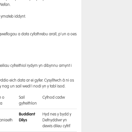
Wefan.
 ymateb iddynt.
weflogau a data cyfathrebu arall, p'un a oes
eiliau cyfreithiol rydym yn dibynnu arnynt i
io eich data ar ei gyfer. Cysylltwch â ni os
ag un sail wedi'i nodi yn y tabl isod.
h o
Sail
Cyfnod cadw
ta
gyfreithlon
a
Buddiant
Hyd nes y bydd y
aniaeth
Dilys
Defnyddiwr yn
dewis dileu cyfrif