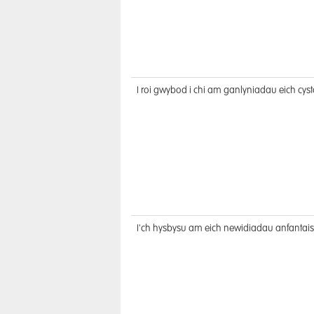
I roi gwybod i chi am ganlyniadau eich cy
I'ch hysbysu am eich newidiadau anfantais