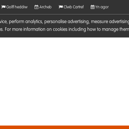
Golff heddiw
Archeb
Clwb Cartref
Yn agor
rvice, perform analytics, personalise advertising, measure adverti
ies. For more information on cookies including how to manage them 