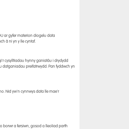
 ar gyfer materion diogelu data
h â ni yn y lle cyntaf.
i'r cysylltiadau hynny ganiatáu i drydydd
eu datganiadau preifatrwydd. Pan fyddwch yn
. Nid yw'n cynnwys data lle mae'r
 borwr a fersiwn, gosod a lleoliad parth