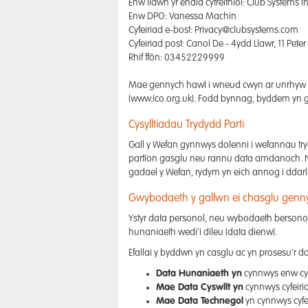
Enw llawn yr endid cyfreithiol: Club Systems I
Enw DPO: Vanessa Machin
Cyfeiriad e-bost: Privacy@clubsystems.com
Cyfeiriad post: Canol De - 4ydd Llawr, 11 Pet
Rhif ffôn: 03452229999
Mae gennych hawl i wneud cwyn ar unrhyw a
(www.ico.org.uk). Fodd bynnag, byddem yn gwerth
Cysylltiadau Trydydd Parti
Gall y Wefan gynnwys dolenni i wefannau tryd
partïon gasglu neu rannu data amdanoch. Ni
gadael y Wefan, rydym yn eich annog i ddarl
Gwybodaeth y gallwn ei chasglu genn
Ystyr data personol, neu wybodaeth berson
hunaniaeth wedi'i dileu (data dienw).
Efallai y byddwn yn casglu ac yn prosesu'r 
Data Hunaniaeth yn
cynnwys enw cyn
Mae Data Cyswllt yn
cynnwys cyfeiriad
Mae Data Technegol
yn cynnwys cyfe