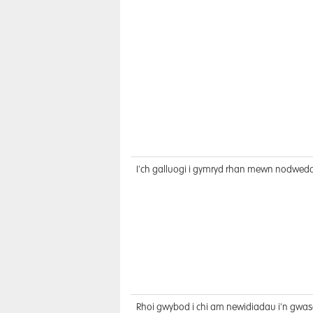
I'ch galluogi i gymryd rhan mewn nodwedd
Rhoi gwybod i chi am newidiadau i'n gwas