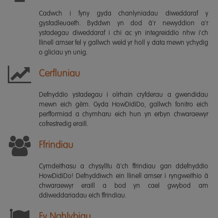
Cadwch i fyny gyda chanlyniadau diweddaraf y
gystadleuaeth. Byddwn yn dod â'r newyddion a'r
ystadegau diweddaraf i chi ac yn integreiddio nhw i'ch
llinell amser fel y gallwch weld yr holl y data mewn ychydig
o gliciau yn unig.
Cerfluniau
Defnyddio ystadegau i olrhain cryfderau a gwendidau
mewn eich gêm. Gyda HowDidiDo, gallwch fonitro eich
perfformiad a chymharu eich hun yn erbyn chwaraewyr
cofrestredig eraill.
Ffrindiau
Cymdeithasu a chysylltu â'ch ffrindiau gan ddefnyddio
HowDidiDo! Defnyddiwch ein llinell amser i ryngweithio â
chwaraewyr eraill a bod yn cael gwybod am
ddiweddariadau eich ffrindiau.
Fy Nghlybiau