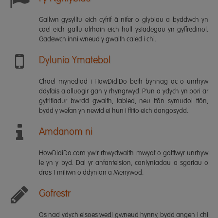
Gallwn gysylltu eich cyfrif â nifer o glybiau a byddwch yn
cael eich gallu olrhain eich holl ystadegau yn gyffredinol.
Gadewch inni wneud y gwaith caled i chi.
Dylunio Ymatebol
Chael mynediad i HowDidiDo beth bynnag ac o unrhyw
ddyfais a alluogir gan y rhyngrwyd. P'un a ydych yn pori ar
gyfrifiadur bwrdd gwaith, tabled, neu ffôn symudol ffôn,
bydd y wefan yn newid ei hun i ffitio eich dangosydd.
Amdanom ni
HowDidiDo.com yw'r rhwydwaith mwyaf o golffwyr unrhyw
le yn y byd. Dal yr anfanteision, canlyniadau a sgoriau o
dros 1 miliwn o ddynion a Menywod.
Gofrestr
Os nad ydych eisoes wedi gwneud hynny, bydd angen i chi