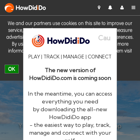
HowDid
i
Do
We and our partners use cookies on this site to improve our
service, perform analytics, personalise advertising, measure
Cau
advertising performance and remember website preferences.
By using the site you consent to these cookies. For more
information on cookies including how to manage them visit
PLAY | TRACK | MANAGE | CONNECT
our
Cookie Policy
OK
The new version of
HowDidiDo.com is coming soon
In the meantime, you can access
everything you need
by downloading the all-new
®
HowDid
i
Do
HowDidiDo app
- the easiest way to play, track,
Y rhwydwaith golffwyr mwyaf yn Ewrop
manage and connect with your