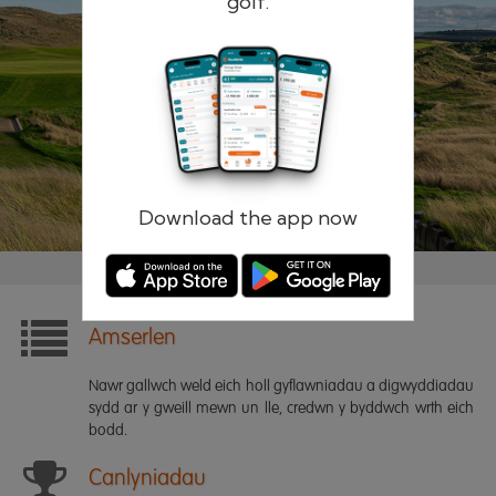
golf.
Cofiwch fi
Cyfrinair anghofiedig?
Mewngofnodi
Gofrestr
Download the app now
Amserlen
Nawr gallwch weld eich holl gyflawniadau a digwyddiadau
sydd ar y gweill mewn un lle, credwn y byddwch wrth eich
bodd.
Canlyniadau