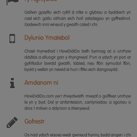
Gallwn gysylltu eich cyfrif â nifer o glybiau a byddwch yn
cael eich gallu olrhain eich holl ystadegau yn gyffredinol.
Gadewch inni wneud y gwaith caled i chi.
Dylunio Ymatebol
Chael mynediad i HowDidiDo beth bynnag ac o unrhyw
ddyfais a alluogir gan y rhyngrwyd. P'un a ydych yn pori ar
gyfrifiadur bwrdd gwaith, tabled, neu ffôn symudol ffôn,
bydd y wefan yn newid ei hun i ffitio eich dangosydd.
Amdanom ni
HowDidiDo.com yw'r rhwydwaith mwyaf o golffwyr unrhyw
le yn y byd. Dal yr anfanteision, canlyniadau a sgoriau o
dros 1 miliwn o ddynion a Menywod.
Gofrestr
Os nad ydych eisoes wedi gwneud hynny, bydd angen i chi