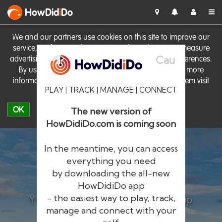
HowDid
i
Do
We and our partners use cookies on this site to improve our
service, perform analytics, personalise advertising, measure
Cau
advertising performance and remember website preferences.
By using the site you consent to these cookies. For more
information on cookies including how to manage them visit
PLAY | TRACK | MANAGE | CONNECT
our
Cookie Policy
OK
The new version of
HowDidiDo.com is coming soon
In the meantime, you can access
everything you need
by downloading the all-new
®
HowDid
i
Do
HowDidiDo app
- the easiest way to play, track,
Y rhwydwaith golffwyr mwyaf yn Ewrop
manage and connect with your