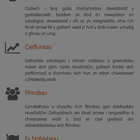
Cadwch i fyny gyda chanlyniadau diweddaraf y
gystadleuaeth. Byddwn yn dod â'r newyddion a'r
ystadegau diweddaraf i chi ac yn integreiddio nhw i'ch
llinell amser fel y gallwch weld yr holl y data mewn ychydig
o gliciau yn unig.
Cerfluniau
Defnyddio ystadegau i olrhain cryfderau a gwendidau
mewn eich gêm. Gyda HowDidiDo, gallwch fonitro eich
perfformiad a chymharu eich hun yn erbyn chwaraewyr
cofrestredig eraill.
Ffrindiau
Cymdeithasu a chysylltu â'ch ffrindiau gan ddefnyddio
HowDidiDo! Defnyddiwch ein llinell amser i ryngweithio â
chwaraewyr eraill a bod yn cael gwybod am
ddiweddariadau eich ffrindiau.
Fy Nghlybiau