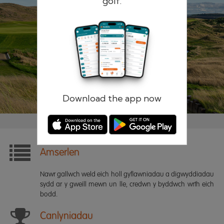
golf.
Cofiwch fi
Cyfrinair anghofiedig?
Mewngofnodi
Gofrestr
Download the app now
Amserlen
Nawr gallwch weld eich holl gyflawniadau a digwyddiadau
sydd ar y gweill mewn un lle, credwn y byddwch wrth eich
bodd.
Canlyniadau